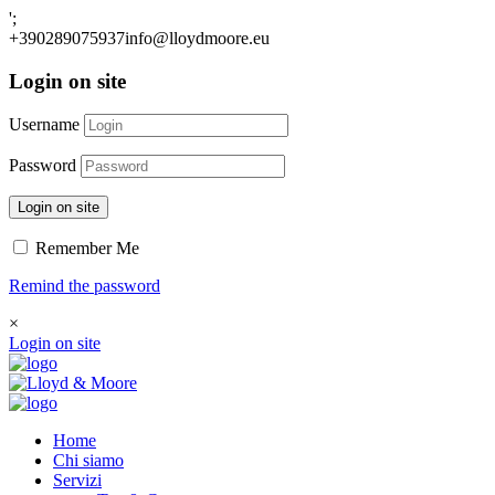
';
+390289075937
info@lloydmoore.eu
Login on site
Username
Password
Login on site
Remember Me
Remind the password
×
Login on site
Home
Chi siamo
Servizi